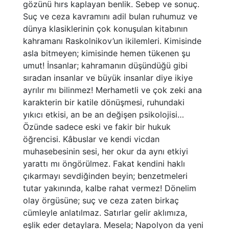
gözünü hırs kaplayan benlik. Sebep ve sonuç.
Suç ve ceza kavramını adil bulan ruhumuz ve
dünya klasiklerinin çok konuşulan kitabının
kahramanı Raskolnikov’un ikilemleri. Kimisinde
asla bitmeyen; kimisinde hemen tükenen şu
umut! İnsanlar; kahramanın düşündüğü gibi
sıradan insanlar ve büyük insanlar diye ikiye
ayrılır mı bilinmez! Merhametli ve çok zeki ana
karakterin bir katile dönüşmesi, ruhundaki
yıkıcı etkisi, an be an değişen psikolojisi…
Özünde sadece eski ve fakir bir hukuk
öğrencisi. Kâbuslar ve kendi vicdan
muhasebesinin sesi, her okur da aynı etkiyi
yarattı mı öngörülmez. Fakat kendini haklı
çıkarmayı sevdiğinden beyin; benzetmeleri
tutar yakınında, kalbe rahat vermez! Dönelim
olay örgüsüne; suç ve ceza zaten birkaç
cümleyle anlatılmaz. Satırlar gelir aklımıza,
eşlik eder detaylara. Mesela; Napolyon da yeni