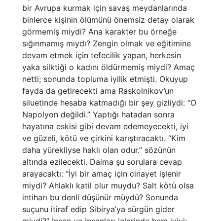
bir Avrupa kurmak için savaş meydanlarında
binlerce kişinin ölümünü önemsiz detay olarak
görmemiş miydi? Ana karakter bu örneğe
sığınmamış mıydı? Zengin olmak ve eğitimine
devam etmek için tefecilik yapan, herkesin
yaka silktiği o kadını öldürmemiş miydi? Amaç
netti; sonunda topluma iyilik etmişti. Okuyup
fayda da getirecekti ama Raskolnikov’un
siluetinde hesaba katmadığı bir şey gizliydi: “O
Napolyon değildi.” Yaptığı hatadan sonra
hayatına eskisi gibi devam edemeyecekti, iyi
ve güzeli, kötü ve çirkini karıştıracaktı. “Kim
daha yürekliyse haklı olan odur.” sözünün
altında ezilecekti. Daima şu sorulara cevap
arayacaktı: “İyi bir amaç için cinayet işlenir
miydi? Ahlaklı katil olur muydu? Salt kötü olsa
intiharı bu denli düşünür müydü? Sonunda
suçunu itiraf edip Sibirya’ya sürgün gider
miydi?” İnsan ve insanlar; içlerinde hem iyiyi;