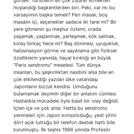
görseli. Turistlerin en çok ziyaret etmekten
hoşlandığı başkentlerden biri. Peki, var mı bu
varsayımın başka temeli? Peri masalı, boş
masalın içi, seçenekler sadece iki tane mi? Bir
yere gitmenin şu meşhur özlemi, orada
yaşamak, yaşlanmak, yerleşmek, kök salmak,
kolay birkaç hece mi? Baş dönmesi, uyuşukluk,
halüsinasyon görme ve sayıklama gibi fiziksel
özelliklerin yanında, hayal kırıklığı en büyük
“Paris sendromu” meselesi. Tüm dünya
insanları, bu şaşkınlıktan nasibini alsa bile en
çok etkilendiği yazılan ülke vatandaşı
Japonların bizzat kendisi. Umduğunu
bulamamak deyimin diğer bir anlatım cümlesi.
Hastalıkla mücadele öyle basit bir olay değildi.
İçten içe ve çok sinsi. Hatta bu sendromu
yenmeleri için Japon konsolosluğu, yedi yirmi
dört açık tuttuğu bir telefon destek hattı bile
kurulmuştu. İlk teşhis 1986 yılında Profesör