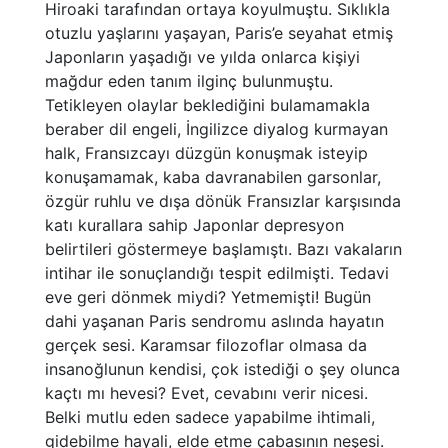
Hiroaki tarafından ortaya koyulmuştu. Sıklıkla
otuzlu yaşlarını yaşayan, Paris’e seyahat etmiş
Japonların yaşadığı ve yılda onlarca kişiyi
mağdur eden tanım ilginç bulunmuştu.
Tetikleyen olaylar beklediğini bulamamakla
beraber dil engeli, İngilizce diyalog kurmayan
halk, Fransızcayı düzgün konuşmak isteyip
konuşamamak, kaba davranabilen garsonlar,
özgür ruhlu ve dışa dönük Fransızlar karşısında
katı kurallara sahip Japonlar depresyon
belirtileri göstermeye başlamıştı. Bazı vakaların
intihar ile sonuçlandığı tespit edilmişti. Tedavi
eve geri dönmek miydi? Yetmemişti! Bugün
dahi yaşanan Paris sendromu aslında hayatın
gerçek sesi. Karamsar filozoflar olmasa da
insanoğlunun kendisi, çok istediği o şey olunca
kaçtı mı hevesi? Evet, cevabını verir nicesi.
Belki mutlu eden sadece yapabilme ihtimali,
gidebilme hayali, elde etme çabasının neşesi.