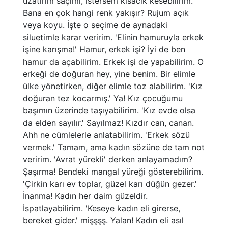
uzatırım saçımı, istersem kısacık kesebilirim.
Bana en çok hangi renk yakışır? Rujum açık
veya koyu. İşte o seçime de aynadaki
siluetimle karar veririm. 'Elinin hamuruyla erkek
işine karışma!' Hamur, erkek işi? İyi de ben
hamur da açabilirim. Erkek işi de yapabilirim. O
erkeği de doğuran hey, yine benim. Bir elimle
ülke yönetirken, diğer elimle toz alabilirim. 'Kız
doğuran tez kocarmış.' Ya! Kız çocuğumu
başımın üzerinde taşıyabilirim. 'Kız evde olsa
da elden sayılır.' Sayılmaz! Kızdır can, canan.
Ahh ne cümlelerle anlatabilirim. 'Erkek sözü
vermek.' Tamam, ama kadın sözüne de tam not
veririm. 'Avrat yürekli' derken anlayamadım?
Şaşırma! Bendeki mangal yüreği gösterebilirim.
'Çirkin karı ev toplar, güzel karı düğün gezer.'
İnanma! Kadın her daim güzeldir.
İspatlayabilirim. 'Keseye kadın eli girerse,
bereket gider.' mişşşş. Yalan! Kadın eli asıl