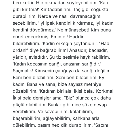
berekettir. Hiç bıkmadan söyleyebilirim. 'Karı
gibi kırıtma!' Kırıtadabilirim. Taş gibi soğukta
durabilirim! Nerde ve nasıl davranacağımı
seçebilirim. 'İyi ipek kendini kırdırmaz, iyi kadın
kendini dövdürmez.' Ne münasebet! Kim buna
cüret edecekmiş. Emin ol! Haddini
bildirebilirim. 'Kadın erkeğin şeytanıdır!', “Hadi
ordan!” diye bağırabilirim! Anasıdır, bacısıdır,
yâridir, evladıdır. Şu tiz sesimle haykırabilirim.
'Kadın kocasının çarığı, anasının sarığıdır.'
Saçmalık! Kimsenin çarığı ya da sarığı değilim.
Beni ben bilebilirim. Seni ben bilebilirim. Ey
kadın! Bana ve sana, bize sayısız methiye
düzebilirim. 'Kadının biri ala, ikisi bela.' Korkma!
İkisi bela demişler ama. “Biz” olunca çok daha
güçlü olabilirim. Bunlar gibi nice söze cevap
verebilirim. Ve sevebilirim, kalabilirim,
başarabilirim, ağlayabilirim, kahkahalarla
gülebilirim, başım hep dik durabilirim. 'Saçını